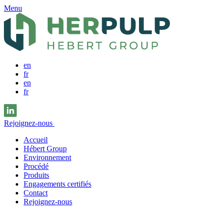
Menu
en
fr
en
fr
Rejoignez-nous
Accueil
Hébert Group
Environnement
Procédé
Produits
Engagements certifiés
Contact
Rejoignez-nous