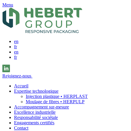
Menu
en
fr
en
fr
Rejoignez-nous
Accueil
Expertise technologique
Injection plastique • HERPLAST
Moulage de fibres • HERPULP
Accompagnement sur-mesure
Excellence industrielle
Responsabilité sociétale
Engagements certifiés
Contact