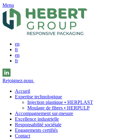
Menu
en
fr
en
fr
Rejoignez-nous
Accueil
Expertise technologique
Injection plastique • HERPLAST
Moulage de fibres • HERPULP
Accompagnement sur-mesure
Excellence industrielle
Responsabilité sociétale
Engagements certifiés
Contact